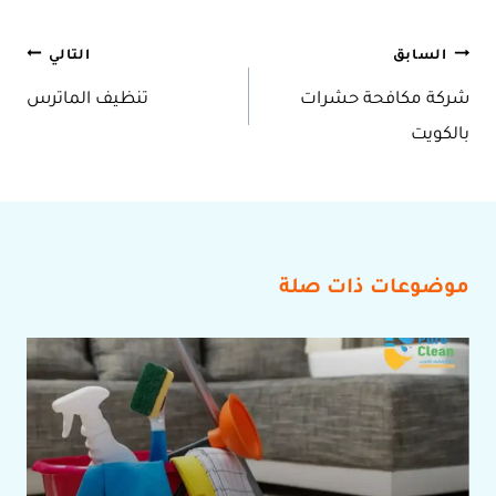
تصفّح
السابق
التالي
شركة مكافحة حشرات
تنظيف الماترس
المقالات
بالكويت
موضوعات ذات صلة