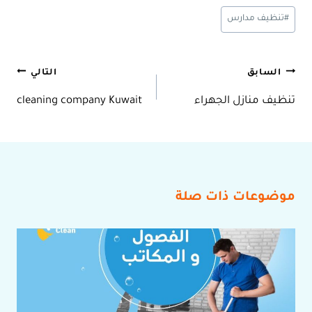
وسوم
#
تنظيف مدارس
المقال:
تصفّح
السابق
التالي
تنظيف منازل الجهراء
cleaning company Kuwait
المقالات
موضوعات ذات صلة