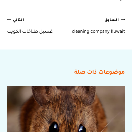
تصفّح
السابق
التالي
cleaning company Kuwait
غسيل طباخات الكويت
المقالات
موضوعات ذات صلة