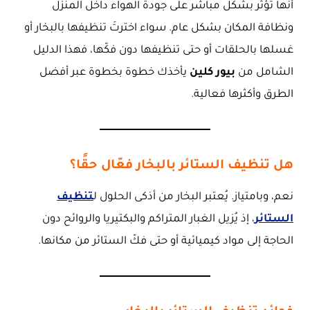
أنها تُؤثر بشكل مباشر على جودة الهواء داخل المنزل
ونظافة المكان بشكل عام. سواء اخترتَ تنظيفها بالبخار أو
غسلها بالحلقات أو حتى تنظيفها دون فكّها، فهذا الدليل
الشامل من
بيور كلين
يأخذك خطوة بخطوة عبر أفضل
الطرق وأكثرها فعالية.
هل تنظيف الستائر بالبخار فعّال حقًا؟
نعم، وبامتياز. يُعتبر البخار من أذكى الحلول ل
تنظيف
الستائر
، إذ يُزيل الغبار المتراكم والبكتيريا والروائح دون
الحاجة إلى مواد كيميائية أو حتى فكّ الستائر من مكانها.