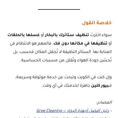
خلاصة القول
سواء اخترتَ
تنظيف ستائرك بالبخار
أو
غسلها بالحلقات
أو
تنظيفها في مكانها دون فك
، فالمهم هو الانتظام في
العناية بها. الستائر النظيفة لا تُجمّل المكان فحسب، بل
تُحسّن جودة الهواء وتُقلل من مسببات الحساسية.
وإن كنت في الكويت وتبحث عن خدمة موثوقة وسريعة،
فـ
بيور كلين
جاهزة لخدمتك في أي وقت.
المصادر:
–
دليل أفضل أجهزة البخار — Gree Cleaning