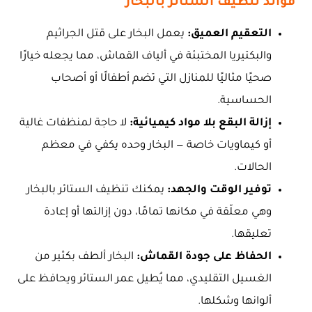
فوائد تنظيف الستائر بالبخار
التعقيم العميق:
يعمل البخار على قتل الجراثيم
والبكتيريا المختبئة في ألياف القماش، مما يجعله خيارًا
صحيًا مثاليًا للمنازل التي تضم أطفالًا أو أصحاب
الحساسية.
إزالة البقع بلا مواد كيميائية:
لا حاجة لمنظفات غالية
أو كيماويات خاصة — البخار وحده يكفي في معظم
الحالات.
توفير الوقت والجهد:
يمكنك تنظيف الستائر بالبخار
وهي معلّقة في مكانها تمامًا، دون إزالتها أو إعادة
تعليقها.
الحفاظ على جودة القماش:
البخار ألطف بكثير من
الغسيل التقليدي، مما يُطيل عمر الستائر ويحافظ على
ألوانها وشكلها.