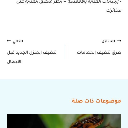
– إرشادات العناية بالأقمشة — انظر ملصق العناية على
ستائرك
تصفّح
السابق
التالي
طرق تنظيف الحمامات
تنظيف المنزل الجديد قبل
المقالات
الانتقال
موضوعات ذات صلة